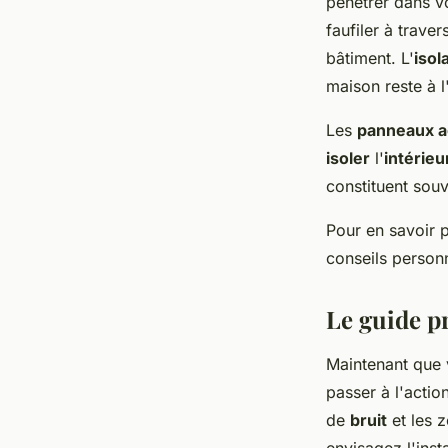
pénétrer dans vo
faufiler à traver
bâtiment. L'
isol
maison reste à l
Les
panneaux a
isoler
l'
intérieu
constituent souv
Pour en savoir p
conseils personn
Le guide pr
Maintenant que 
passer à l'acti
de
bruit
et les z