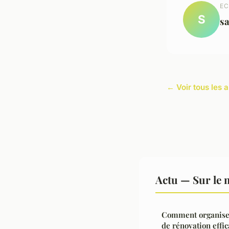
EC
S
s
← Voir tous les a
Actu — Sur le 
Comment organiser
de rénovation effi