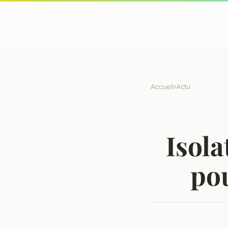
Accueil
›
Actu
Isola
po