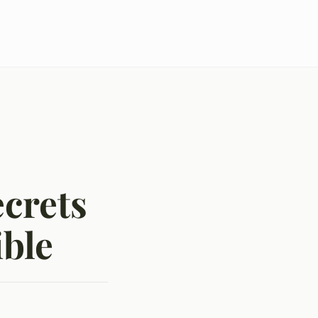
ecrets
ble