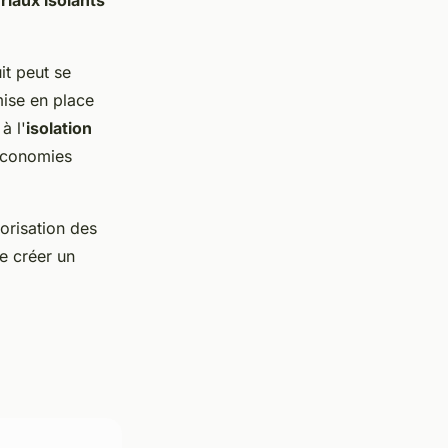
riaux isolants
it peut se
mise en place
à l'
isolation
 économies
orisation des
de créer un