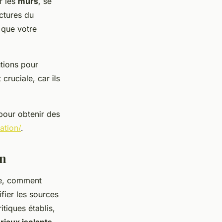
r les
murs
, se
uctures du
r que votre
tions pour
 cruciale, car ils
 pour obtenir des
lation/
.
on
ue, comment
fier les sources
itiques établis,