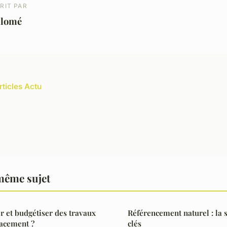
RIT PAR
alomé
rticles Actu
même sujet
 et budgétiser des travaux
Référencement naturel : la 
cacement ?
clés