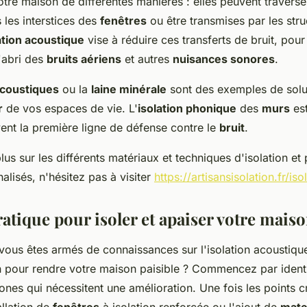
tre maison de différentes manières : elles peuvent traverse
s les interstices des
fenêtres
ou être transmises par les str
ation acoustique
vise à réduire ces transferts de bruit, pou
'abri des
bruits aériens
et autres
nuisances sonores
.
coustiques
ou la
laine minérale
sont des exemples de solu
r
de vos espaces de vie. L'
isolation phonique
des
murs
est
ent la première ligne de défense contre le
bruit
.
lus sur les différents matériaux et techniques d'isolation et
alisés, n'hésitez pas à visiter
https://artisansisolation.fr/iso
atique pour isoler et apaiser votre mais
vous êtes armés de connaissances sur l'isolation acoustiq
on pour rendre votre maison paisible ? Commencez par identi
ones qui nécessitent une amélioration. Une fois les points cr