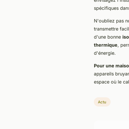
envisagez l'inst
spécifiques dan
N'oubliez pas no
transmettre fac
d'une bonne
is
thermique
, per
d'énergie.
Pour une maison
appareils bruyan
espace où le cal
Actu