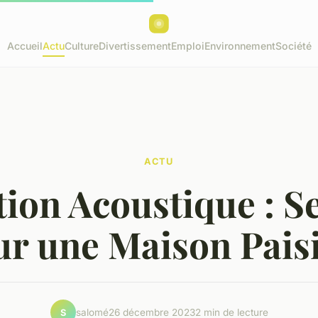
Accueil
Actu
Culture
Divertissement
Emploi
Environnement
Société
ACTU
tion Acoustique : S
ur une Maison Paisi
salomé
26 décembre 2023
2 min de lecture
S