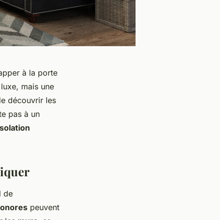
apper à la porte
 luxe, mais une
de découvrir les
te pas à un
solation
liquer
l de
sonores
peuvent