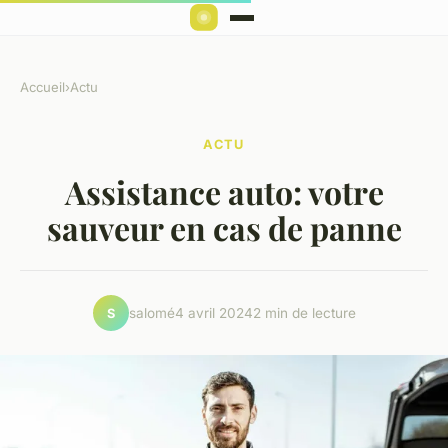
Accueil
›
Actu
ACTU
Assistance auto: votre
sauveur en cas de panne
salomé
4 avril 2024
2 min de lecture
S